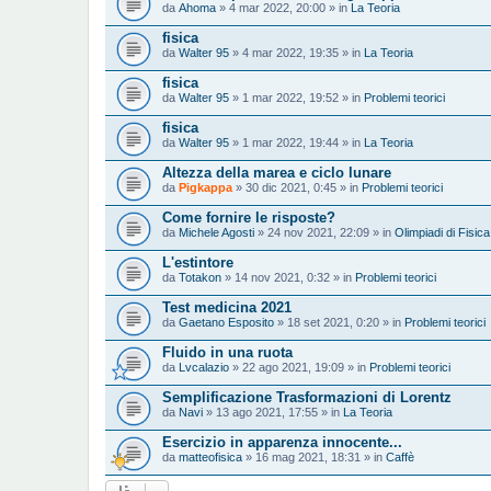
da
Ahoma
» 4 mar 2022, 20:00 » in
La Teoria
fisica
da
Walter 95
» 4 mar 2022, 19:35 » in
La Teoria
fisica
da
Walter 95
» 1 mar 2022, 19:52 » in
Problemi teorici
fisica
da
Walter 95
» 1 mar 2022, 19:44 » in
La Teoria
Altezza della marea e ciclo lunare
da
Pigkappa
» 30 dic 2021, 0:45 » in
Problemi teorici
Come fornire le risposte?
da
Michele Agosti
» 24 nov 2021, 22:09 » in
Olimpiadi di Fisica
L'estintore
da
Totakon
» 14 nov 2021, 0:32 » in
Problemi teorici
Test medicina 2021
da
Gaetano Esposito
» 18 set 2021, 0:20 » in
Problemi teorici
Fluido in una ruota
da
Lvcalazio
» 22 ago 2021, 19:09 » in
Problemi teorici
Semplificazione Trasformazioni di Lorentz
da
Navi
» 13 ago 2021, 17:55 » in
La Teoria
Esercizio in apparenza innocente...
da
matteofisica
» 16 mag 2021, 18:31 » in
Caffè