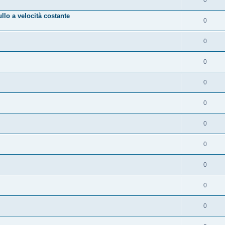
lo a velocità costante
0
0
0
0
0
0
0
0
0
0