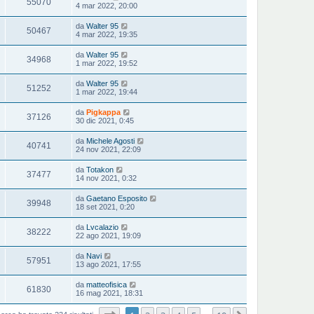
55070
4 mar 2022, 20:00
da
Walter 95
50467
4 mar 2022, 19:35
da
Walter 95
34968
1 mar 2022, 19:52
da
Walter 95
51252
1 mar 2022, 19:44
da
Pigkappa
37126
30 dic 2021, 0:45
da
Michele Agosti
40741
24 nov 2021, 22:09
da
Totakon
37477
14 nov 2021, 0:32
da
Gaetano Esposito
39948
18 set 2021, 0:20
da
Lvcalazio
38222
22 ago 2021, 19:09
da
Navi
57951
13 ago 2021, 17:55
da
matteofisica
61830
16 mag 2021, 18:31