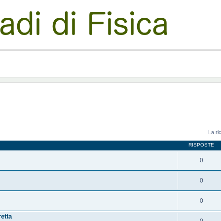
La ri
RISPOSTE
0
0
0
etta
0