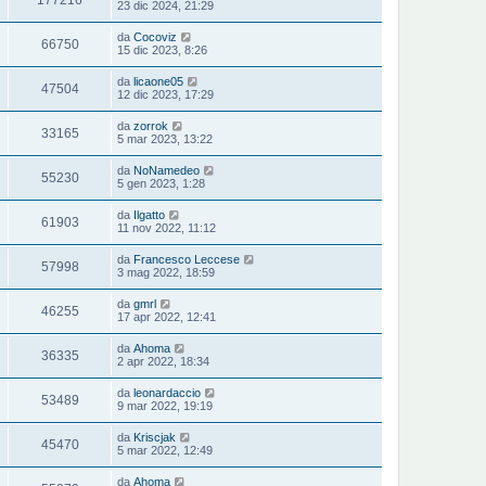
23 dic 2024, 21:29
da
Cocoviz
66750
15 dic 2023, 8:26
da
licaone05
47504
12 dic 2023, 17:29
da
zorrok
33165
5 mar 2023, 13:22
da
NoNamedeo
55230
5 gen 2023, 1:28
da
Ilgatto
61903
11 nov 2022, 11:12
da
Francesco Leccese
57998
3 mag 2022, 18:59
da
gmrl
46255
17 apr 2022, 12:41
da
Ahoma
36335
2 apr 2022, 18:34
da
leonardaccio
53489
9 mar 2022, 19:19
da
Kriscjak
45470
5 mar 2022, 12:49
da
Ahoma