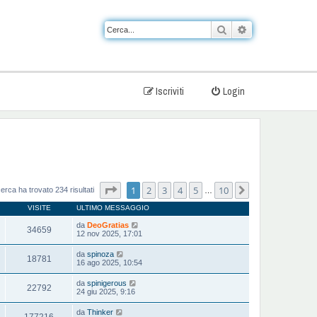
Cerca
Ricerca avanzat
Iscriviti
Login
Pagina
1
di
10
1
2
3
4
5
10
Prossimo
cerca ha trovato 234 risultati
…
VISITE
ULTIMO MESSAGGIO
da
DeoGratias
34659
12 nov 2025, 17:01
da
spinoza
18781
16 ago 2025, 10:54
da
spinigerous
22792
24 giu 2025, 9:16
da
Thinker
177216