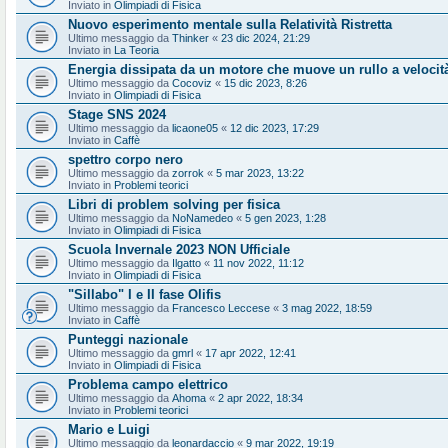
Inviato in
Olimpiadi di Fisica
Nuovo esperimento mentale sulla Relatività Ristretta
Ultimo messaggio da
Thinker
«
23 dic 2024, 21:29
Inviato in
La Teoria
Energia dissipata da un motore che muove un rullo a velocit
Ultimo messaggio da
Cocoviz
«
15 dic 2023, 8:26
Inviato in
Olimpiadi di Fisica
Stage SNS 2024
Ultimo messaggio da
licaone05
«
12 dic 2023, 17:29
Inviato in
Caffè
spettro corpo nero
Ultimo messaggio da
zorrok
«
5 mar 2023, 13:22
Inviato in
Problemi teorici
Libri di problem solving per fisica
Ultimo messaggio da
NoNamedeo
«
5 gen 2023, 1:28
Inviato in
Olimpiadi di Fisica
Scuola Invernale 2023 NON Ufficiale
Ultimo messaggio da
Ilgatto
«
11 nov 2022, 11:12
Inviato in
Olimpiadi di Fisica
"Sillabo" I e II fase Olifis
Ultimo messaggio da
Francesco Leccese
«
3 mag 2022, 18:59
Inviato in
Caffè
Punteggi nazionale
Ultimo messaggio da
gmrl
«
17 apr 2022, 12:41
Inviato in
Olimpiadi di Fisica
Problema campo elettrico
Ultimo messaggio da
Ahoma
«
2 apr 2022, 18:34
Inviato in
Problemi teorici
Mario e Luigi
Ultimo messaggio da
leonardaccio
«
9 mar 2022, 19:19