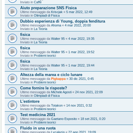
Inviato in
Caffè
Aiuto preparazione SNS Fisica
Ultimo messaggio da
Kriscjak
«
5 mar 2022, 12:49
Inviato in
Olimpiadi di Fisica
Dubbio esperienza di Young, doppia fenditura
Ultimo messaggio da
Ahoma
«
4 mar 2022, 20:00
Inviato in
La Teoria
fisica
Ultimo messaggio da
Walter 95
«
4 mar 2022, 19:35
Inviato in
La Teoria
fisica
Ultimo messaggio da
Walter 95
«
1 mar 2022, 19:52
Inviato in
Problemi teorici
fisica
Ultimo messaggio da
Walter 95
«
1 mar 2022, 19:44
Inviato in
La Teoria
Altezza della marea e ciclo lunare
Ultimo messaggio da
Pigkappa
«
30 dic 2021, 0:45
Inviato in
Problemi teorici
Come fornire le risposte?
Ultimo messaggio da
Michele Agosti
«
24 nov 2021, 22:09
Inviato in
Olimpiadi di Fisica
L'estintore
Ultimo messaggio da
Totakon
«
14 nov 2021, 0:32
Inviato in
Problemi teorici
Test medicina 2021
Ultimo messaggio da
Gaetano Esposito
«
18 set 2021, 0:20
Inviato in
Problemi teorici
Fluido in una ruota
Ultimo messaggio da
Lvcalazio
«
22 ago 2021, 19:09