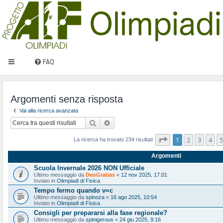
FAQ
Argomenti senza risposta
Vai alla ricerca avanzata
Cerca
Ricerca avanzata
Pagina
1
di
10
1
2
3
4
5
La ricerca ha trovato 234 risultati
Argomenti
Scuola Invernale 2026 NON Ufficiale
Ultimo messaggio da
DeoGratias
«
12 nov 2025, 17:01
Inviato in
Olimpiadi di Fisica
Tempo fermo quando v=c
Ultimo messaggio da
spinoza
«
16 ago 2025, 10:54
Inviato in
Olimpiadi di Fisica
Consigli per prepararsi alla fase regionale?
Ultimo messaggio da
spinigerous
«
24 giu 2025, 9:16