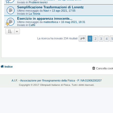
Inviato in
Problemi teorici
Semplificazione Trasformazioni di Lorentz
Ultimo messaggio da
Navi
«
13 ago 2021, 17:55
Inviato in
La Teoria
Esercizio in apparenza innocente...
Ultimo messaggio da
matteofisica
«
16 mag 2021, 18:31
Inviato in
Caffè
Pagina
1
di
10
1
2
3
4
5
La ricerca ha trovato 234 risultati
Indice
Cancella cook
A.I.F. - Associazione per l'Insegnamento della Fisica - P. IVA 01906200207
Copyright © 2017 Olimpiadi Italiane di Fisica. Tutti i diritti riservati.