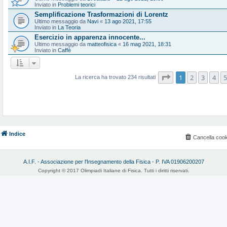
Inviato in
Problemi teorici
Semplificazione Trasformazioni di Lorentz
Ultimo messaggio da
Navi
«
13 ago 2021, 17:55
Inviato in
La Teoria
Esercizio in apparenza innocente...
Ultimo messaggio da
matteofisica
«
16 mag 2021, 18:31
Inviato in
Caffè
Pagina
1
di
10
1
2
3
4
5
La ricerca ha trovato 234 risultati
Indice
Cancella cook
A.I.F. - Associazione per l'Insegnamento della Fisica - P. IVA 01906200207
Copyright © 2017 Olimpiadi Italiane di Fisica. Tutti i diritti riservati.