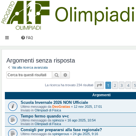
FAQ
Argomenti senza risposta
Vai alla ricerca avanzata
Cerca
Ricerca avanzata
Pagina
1
di
10
1
2
3
4
5
La ricerca ha trovato 234 risultati
Argomenti
Scuola Invernale 2026 NON Ufficiale
Ultimo messaggio da
DeoGratias
«
12 nov 2025, 17:01
Inviato in
Olimpiadi di Fisica
Tempo fermo quando v=c
Ultimo messaggio da
spinoza
«
16 ago 2025, 10:54
Inviato in
Olimpiadi di Fisica
Consigli per prepararsi alla fase regionale?
Ultimo messaggio da
spinigerous
«
24 giu 2025, 9:16