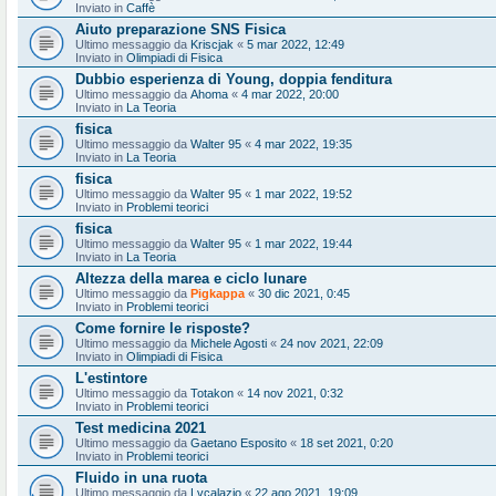
Inviato in
Caffè
Aiuto preparazione SNS Fisica
Ultimo messaggio da
Kriscjak
«
5 mar 2022, 12:49
Inviato in
Olimpiadi di Fisica
Dubbio esperienza di Young, doppia fenditura
Ultimo messaggio da
Ahoma
«
4 mar 2022, 20:00
Inviato in
La Teoria
fisica
Ultimo messaggio da
Walter 95
«
4 mar 2022, 19:35
Inviato in
La Teoria
fisica
Ultimo messaggio da
Walter 95
«
1 mar 2022, 19:52
Inviato in
Problemi teorici
fisica
Ultimo messaggio da
Walter 95
«
1 mar 2022, 19:44
Inviato in
La Teoria
Altezza della marea e ciclo lunare
Ultimo messaggio da
Pigkappa
«
30 dic 2021, 0:45
Inviato in
Problemi teorici
Come fornire le risposte?
Ultimo messaggio da
Michele Agosti
«
24 nov 2021, 22:09
Inviato in
Olimpiadi di Fisica
L'estintore
Ultimo messaggio da
Totakon
«
14 nov 2021, 0:32
Inviato in
Problemi teorici
Test medicina 2021
Ultimo messaggio da
Gaetano Esposito
«
18 set 2021, 0:20
Inviato in
Problemi teorici
Fluido in una ruota
Ultimo messaggio da
Lvcalazio
«
22 ago 2021, 19:09