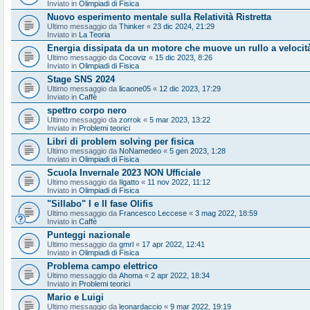
Inviato in
Olimpiadi di Fisica
Nuovo esperimento mentale sulla Relatività Ristretta
Ultimo messaggio da
Thinker
«
23 dic 2024, 21:29
Inviato in
La Teoria
Energia dissipata da un motore che muove un rullo a velocit
Ultimo messaggio da
Cocoviz
«
15 dic 2023, 8:26
Inviato in
Olimpiadi di Fisica
Stage SNS 2024
Ultimo messaggio da
licaone05
«
12 dic 2023, 17:29
Inviato in
Caffè
spettro corpo nero
Ultimo messaggio da
zorrok
«
5 mar 2023, 13:22
Inviato in
Problemi teorici
Libri di problem solving per fisica
Ultimo messaggio da
NoNamedeo
«
5 gen 2023, 1:28
Inviato in
Olimpiadi di Fisica
Scuola Invernale 2023 NON Ufficiale
Ultimo messaggio da
Ilgatto
«
11 nov 2022, 11:12
Inviato in
Olimpiadi di Fisica
"Sillabo" I e II fase Olifis
Ultimo messaggio da
Francesco Leccese
«
3 mag 2022, 18:59
Inviato in
Caffè
Punteggi nazionale
Ultimo messaggio da
gmrl
«
17 apr 2022, 12:41
Inviato in
Olimpiadi di Fisica
Problema campo elettrico
Ultimo messaggio da
Ahoma
«
2 apr 2022, 18:34
Inviato in
Problemi teorici
Mario e Luigi
Ultimo messaggio da
leonardaccio
«
9 mar 2022, 19:19