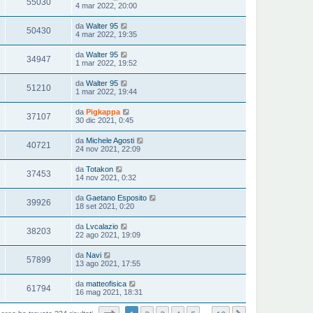
55030
4 mar 2022, 20:00
da
Walter 95
50430
4 mar 2022, 19:35
da
Walter 95
34947
1 mar 2022, 19:52
da
Walter 95
51210
1 mar 2022, 19:44
da
Pigkappa
37107
30 dic 2021, 0:45
da
Michele Agosti
40721
24 nov 2021, 22:09
da
Totakon
37453
14 nov 2021, 0:32
da
Gaetano Esposito
39926
18 set 2021, 0:20
da
Lvcalazio
38203
22 ago 2021, 19:09
da
Navi
57899
13 ago 2021, 17:55
da
matteofisica
61794
16 mag 2021, 18:31