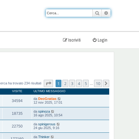
Cerca
Ricerca avanzat
Iscriviti
Login
Pagina
1
di
10
1
2
3
4
5
10
Prossimo
cerca ha trovato 234 risultati
…
VISITE
ULTIMO MESSAGGIO
da
DeoGratias
34594
12 nov 2025, 17:01
da
spinoza
18735
16 ago 2025, 10:54
da
spinigerous
22750
24 giu 2025, 9:16
da
Thinker
177160