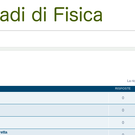
La ri
RISPOSTE
0
0
0
etta
0