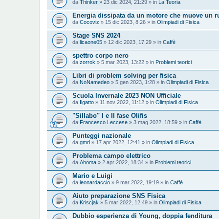
da
Thinker
» 23 dic 2024, 21:29 » in
La Teoria
Energia dissipata da un motore che muove un rul
da
Cocoviz
» 15 dic 2023, 8:26 » in
Olimpiadi di Fisica
Stage SNS 2024
da
licaone05
» 12 dic 2023, 17:29 » in
Caffè
spettro corpo nero
da
zorrok
» 5 mar 2023, 13:22 » in
Problemi teorici
Libri di problem solving per fisica
da
NoNamedeo
» 5 gen 2023, 1:28 » in
Olimpiadi di Fisica
Scuola Invernale 2023 NON Ufficiale
da
Ilgatto
» 11 nov 2022, 11:12 » in
Olimpiadi di Fisica
"Sillabo" I e II fase Olifis
da
Francesco Leccese
» 3 mag 2022, 18:59 » in
Caffè
Punteggi nazionale
da
gmrl
» 17 apr 2022, 12:41 » in
Olimpiadi di Fisica
Problema campo elettrico
da
Ahoma
» 2 apr 2022, 18:34 » in
Problemi teorici
Mario e Luigi
da
leonardaccio
» 9 mar 2022, 19:19 » in
Caffè
Aiuto preparazione SNS Fisica
da
Kriscjak
» 5 mar 2022, 12:49 » in
Olimpiadi di Fisica
Dubbio esperienza di Young, doppia fenditura