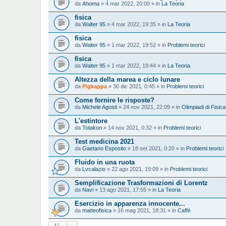
da
Ahoma
» 4 mar 2022, 20:00 » in
La Teoria
fisica
da
Walter 95
» 4 mar 2022, 19:35 » in
La Teoria
fisica
da
Walter 95
» 1 mar 2022, 19:52 » in
Problemi teorici
fisica
da
Walter 95
» 1 mar 2022, 19:44 » in
La Teoria
Altezza della marea e ciclo lunare
da
Pigkappa
» 30 dic 2021, 0:45 » in
Problemi teorici
Come fornire le risposte?
da
Michele Agosti
» 24 nov 2021, 22:09 » in
Olimpiadi di Fisica
L'estintore
da
Totakon
» 14 nov 2021, 0:32 » in
Problemi teorici
Test medicina 2021
da
Gaetano Esposito
» 18 set 2021, 0:20 » in
Problemi teorici
Fluido in una ruota
da
Lvcalazio
» 22 ago 2021, 19:09 » in
Problemi teorici
Semplificazione Trasformazioni di Lorentz
da
Navi
» 13 ago 2021, 17:55 » in
La Teoria
Esercizio in apparenza innocente...
da
matteofisica
» 16 mag 2021, 18:31 » in
Caffè