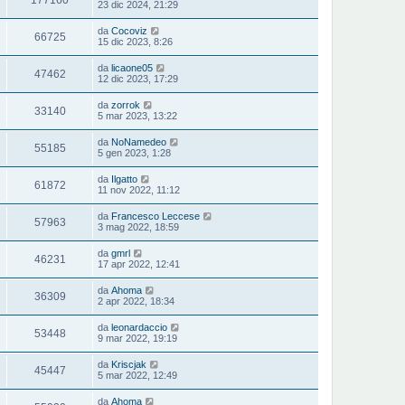
23 dic 2024, 21:29
da
Cocoviz
66725
15 dic 2023, 8:26
da
licaone05
47462
12 dic 2023, 17:29
da
zorrok
33140
5 mar 2023, 13:22
da
NoNamedeo
55185
5 gen 2023, 1:28
da
Ilgatto
61872
11 nov 2022, 11:12
da
Francesco Leccese
57963
3 mag 2022, 18:59
da
gmrl
46231
17 apr 2022, 12:41
da
Ahoma
36309
2 apr 2022, 18:34
da
leonardaccio
53448
9 mar 2022, 19:19
da
Kriscjak
45447
5 mar 2022, 12:49
da
Ahoma