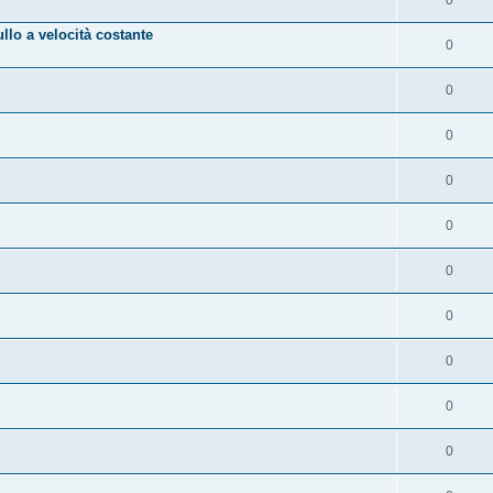
lo a velocità costante
0
0
0
0
0
0
0
0
0
0