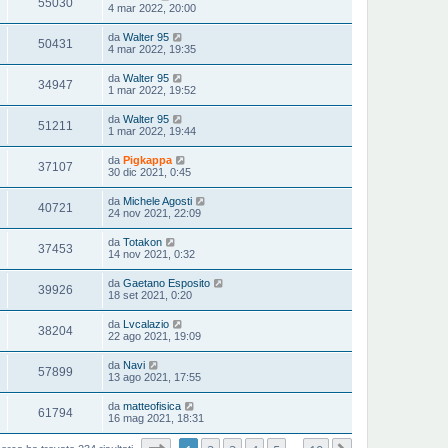
55030
4 mar 2022, 20:00
da
Walter 95
50431
4 mar 2022, 19:35
da
Walter 95
34947
1 mar 2022, 19:52
da
Walter 95
51211
1 mar 2022, 19:44
da
Pigkappa
37107
30 dic 2021, 0:45
da
Michele Agosti
40721
24 nov 2021, 22:09
da
Totakon
37453
14 nov 2021, 0:32
da
Gaetano Esposito
39926
18 set 2021, 0:20
da
Lvcalazio
38204
22 ago 2021, 19:09
da
Navi
57899
13 ago 2021, 17:55
da
matteofisica
61794
16 mag 2021, 18:31