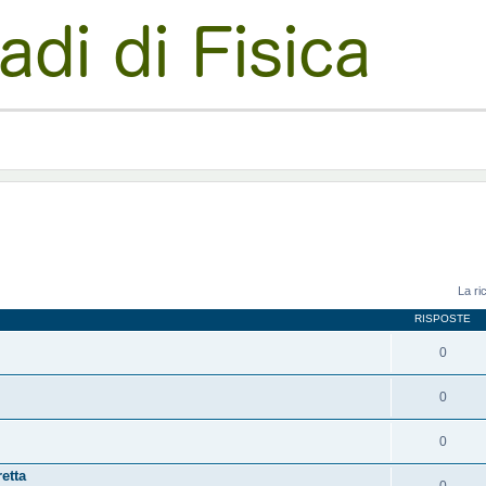
La ri
RISPOSTE
0
0
0
etta
0