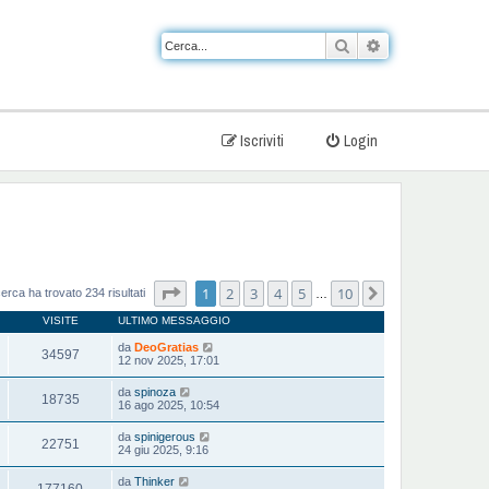
Cerca
Ricerca avanzat
Iscriviti
Login
Pagina
1
di
10
1
2
3
4
5
10
Prossimo
cerca ha trovato 234 risultati
…
VISITE
ULTIMO MESSAGGIO
da
DeoGratias
34597
12 nov 2025, 17:01
da
spinoza
18735
16 ago 2025, 10:54
da
spinigerous
22751
24 giu 2025, 9:16
da
Thinker
177160