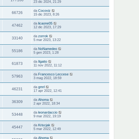
23 dic 2024, 21:29
da
Cocoviz
66726
15 dic 2023, 8:26
da
licaone05
47462
12 dic 2023, 17:29
da
zorrok
33140
5 mar 2023, 13:22
da
NoNamedeo
55186
5 gen 2023, 1:28
da
Ilgatto
61873
11 nov 2022, 11:12
da
Francesco Leccese
57963
3 mag 2022, 18:59
da
gmrl
46231
17 apr 2022, 12:41
da
Ahoma
36309
2 apr 2022, 18:34
da
leonardaccio
53448
9 mar 2022, 19:19
da
Kriscjak
45447
5 mar 2022, 12:49
da
Ahoma