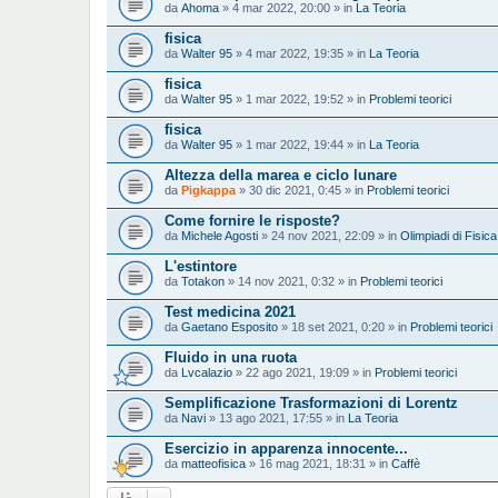
da
Ahoma
» 4 mar 2022, 20:00 » in
La Teoria
fisica
da
Walter 95
» 4 mar 2022, 19:35 » in
La Teoria
fisica
da
Walter 95
» 1 mar 2022, 19:52 » in
Problemi teorici
fisica
da
Walter 95
» 1 mar 2022, 19:44 » in
La Teoria
Altezza della marea e ciclo lunare
da
Pigkappa
» 30 dic 2021, 0:45 » in
Problemi teorici
Come fornire le risposte?
da
Michele Agosti
» 24 nov 2021, 22:09 » in
Olimpiadi di Fisica
L'estintore
da
Totakon
» 14 nov 2021, 0:32 » in
Problemi teorici
Test medicina 2021
da
Gaetano Esposito
» 18 set 2021, 0:20 » in
Problemi teorici
Fluido in una ruota
da
Lvcalazio
» 22 ago 2021, 19:09 » in
Problemi teorici
Semplificazione Trasformazioni di Lorentz
da
Navi
» 13 ago 2021, 17:55 » in
La Teoria
Esercizio in apparenza innocente...
da
matteofisica
» 16 mag 2021, 18:31 » in
Caffè