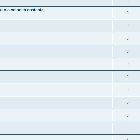
lo a velocità costante
0
0
0
0
0
0
0
0
0
0