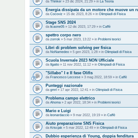
da
Thinker
» 23 dic 2024, 21:29 » in
La Teoria
Energia dissipata da un motore che muove un rul
da
Cocoviz
» 15 dic 2023, 8:26 » in
Olimpiadi di Fisica
Stage SNS 2024
da
licaone05
» 12 dic 2023, 17:29 » in
Caffè
spettro corpo nero
da
zorrok
» 5 mar 2023, 13:22 » in
Problemi teorici
Libri di problem solving per fisica
da
NoNamedeo
» 5 gen 2023, 1:28 » in
Olimpiadi di Fisica
Scuola Invernale 2023 NON Ufficiale
da
Ilgatto
» 11 nov 2022, 11:12 » in
Olimpiadi di Fisica
"Sillabo" I e II fase Olifis
da
Francesco Leccese
» 3 mag 2022, 18:59 » in
Caffè
Punteggi nazionale
da
gmrl
» 17 apr 2022, 12:41 » in
Olimpiadi di Fisica
Problema campo elettrico
da
Ahoma
» 2 apr 2022, 18:34 » in
Problemi teorici
Mario e Luigi
da
leonardaccio
» 9 mar 2022, 19:19 » in
Caffè
Aiuto preparazione SNS Fisica
da
Kriscjak
» 5 mar 2022, 12:49 » in
Olimpiadi di Fisica
Dubbio esperienza di Young, doppia fenditura