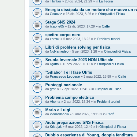
da
Thinker
» 23 dic 2024, 21:29 » in
La Teoria
Energia dissipata da un motore che muove un rul
da
Cocoviz
» 15 dic 2023, 8:26 » in
Olimpiadi di Fisica
Stage SNS 2024
da
licaone05
» 12 dic 2023, 17:29 » in
Caffè
spettro corpo nero
da
zorrok
» 5 mar 2023, 13:22 » in
Problemi teorici
Libri di problem solving per fisica
da
NoNamedeo
» 5 gen 2023, 1:28 » in
Olimpiadi di Fisica
Scuola Invernale 2023 NON Ufficiale
da
Ilgatto
» 11 nov 2022, 11:12 » in
Olimpiadi di Fisica
"Sillabo" I e II fase Olifis
da
Francesco Leccese
» 3 mag 2022, 18:59 » in
Caffè
Punteggi nazionale
da
gmrl
» 17 apr 2022, 12:41 » in
Olimpiadi di Fisica
Problema campo elettrico
da
Ahoma
» 2 apr 2022, 18:34 » in
Problemi teorici
Mario e Luigi
da
leonardaccio
» 9 mar 2022, 19:19 » in
Caffè
Aiuto preparazione SNS Fisica
da
Kriscjak
» 5 mar 2022, 12:49 » in
Olimpiadi di Fisica
Dubbio esperienza di Young, doppia fenditura