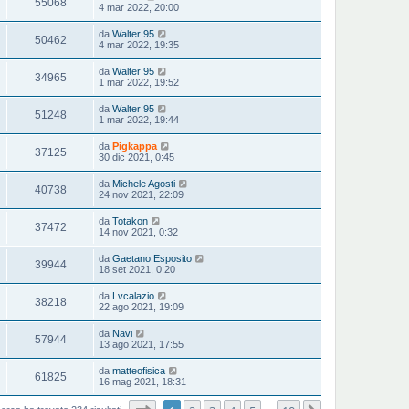
55068
4 mar 2022, 20:00
da
Walter 95
50462
4 mar 2022, 19:35
da
Walter 95
34965
1 mar 2022, 19:52
da
Walter 95
51248
1 mar 2022, 19:44
da
Pigkappa
37125
30 dic 2021, 0:45
da
Michele Agosti
40738
24 nov 2021, 22:09
da
Totakon
37472
14 nov 2021, 0:32
da
Gaetano Esposito
39944
18 set 2021, 0:20
da
Lvcalazio
38218
22 ago 2021, 19:09
da
Navi
57944
13 ago 2021, 17:55
da
matteofisica
61825
16 mag 2021, 18:31