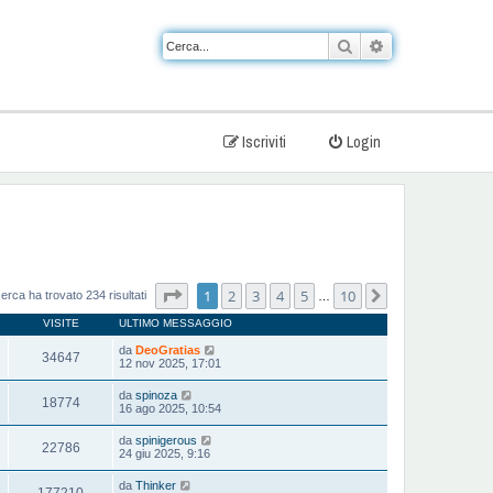
Cerca
Ricerca avanzat
Iscriviti
Login
Pagina
1
di
10
1
2
3
4
5
10
Prossimo
cerca ha trovato 234 risultati
…
VISITE
ULTIMO MESSAGGIO
da
DeoGratias
34647
12 nov 2025, 17:01
da
spinoza
18774
16 ago 2025, 10:54
da
spinigerous
22786
24 giu 2025, 9:16
da
Thinker
177210