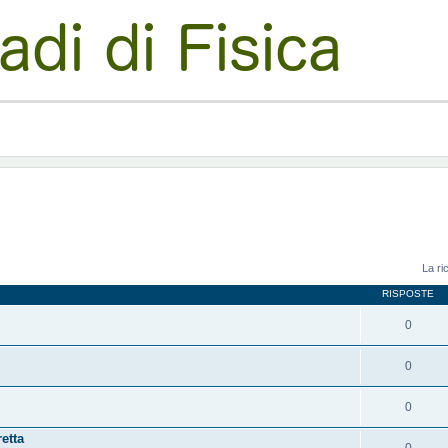
La ri
RISPOSTE
0
0
0
etta
0