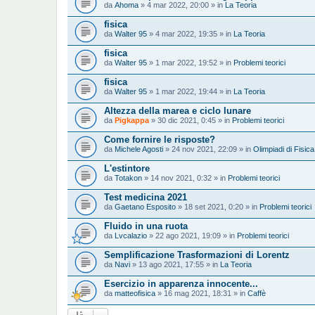
da
Ahoma
» 4 mar 2022, 20:00 » in
La Teoria
fisica
da
Walter 95
» 4 mar 2022, 19:35 » in
La Teoria
fisica
da
Walter 95
» 1 mar 2022, 19:52 » in
Problemi teorici
fisica
da
Walter 95
» 1 mar 2022, 19:44 » in
La Teoria
Altezza della marea e ciclo lunare
da
Pigkappa
» 30 dic 2021, 0:45 » in
Problemi teorici
Come fornire le risposte?
da
Michele Agosti
» 24 nov 2021, 22:09 » in
Olimpiadi di Fisica
L'estintore
da
Totakon
» 14 nov 2021, 0:32 » in
Problemi teorici
Test medicina 2021
da
Gaetano Esposito
» 18 set 2021, 0:20 » in
Problemi teorici
Fluido in una ruota
da
Lvcalazio
» 22 ago 2021, 19:09 » in
Problemi teorici
Semplificazione Trasformazioni di Lorentz
da
Navi
» 13 ago 2021, 17:55 » in
La Teoria
Esercizio in apparenza innocente...
da
matteofisica
» 16 mag 2021, 18:31 » in
Caffè