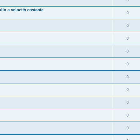
lo a velocità costante
0
0
0
0
0
0
0
0
0
0