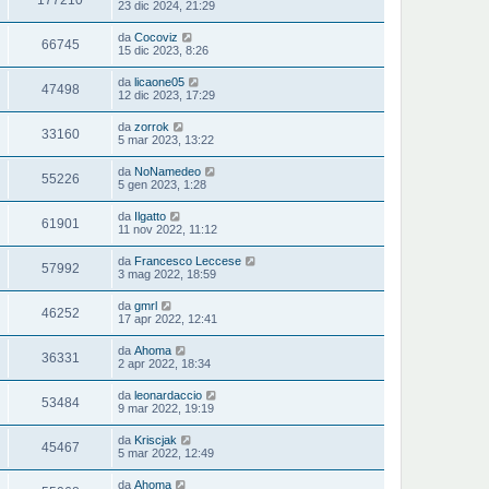
23 dic 2024, 21:29
da
Cocoviz
66745
15 dic 2023, 8:26
da
licaone05
47498
12 dic 2023, 17:29
da
zorrok
33160
5 mar 2023, 13:22
da
NoNamedeo
55226
5 gen 2023, 1:28
da
Ilgatto
61901
11 nov 2022, 11:12
da
Francesco Leccese
57992
3 mag 2022, 18:59
da
gmrl
46252
17 apr 2022, 12:41
da
Ahoma
36331
2 apr 2022, 18:34
da
leonardaccio
53484
9 mar 2022, 19:19
da
Kriscjak
45467
5 mar 2022, 12:49
da
Ahoma