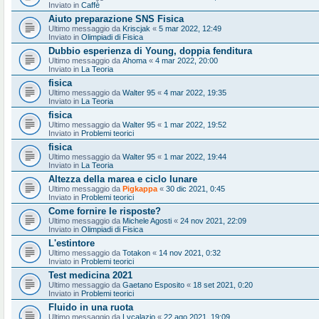
Inviato in
Caffè
Aiuto preparazione SNS Fisica
Ultimo messaggio da
Kriscjak
«
5 mar 2022, 12:49
Inviato in
Olimpiadi di Fisica
Dubbio esperienza di Young, doppia fenditura
Ultimo messaggio da
Ahoma
«
4 mar 2022, 20:00
Inviato in
La Teoria
fisica
Ultimo messaggio da
Walter 95
«
4 mar 2022, 19:35
Inviato in
La Teoria
fisica
Ultimo messaggio da
Walter 95
«
1 mar 2022, 19:52
Inviato in
Problemi teorici
fisica
Ultimo messaggio da
Walter 95
«
1 mar 2022, 19:44
Inviato in
La Teoria
Altezza della marea e ciclo lunare
Ultimo messaggio da
Pigkappa
«
30 dic 2021, 0:45
Inviato in
Problemi teorici
Come fornire le risposte?
Ultimo messaggio da
Michele Agosti
«
24 nov 2021, 22:09
Inviato in
Olimpiadi di Fisica
L'estintore
Ultimo messaggio da
Totakon
«
14 nov 2021, 0:32
Inviato in
Problemi teorici
Test medicina 2021
Ultimo messaggio da
Gaetano Esposito
«
18 set 2021, 0:20
Inviato in
Problemi teorici
Fluido in una ruota
Ultimo messaggio da
Lvcalazio
«
22 ago 2021, 19:09