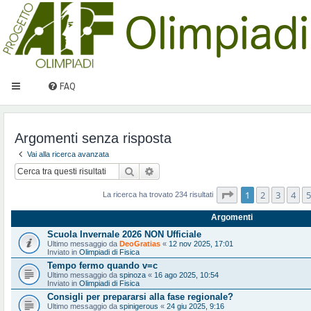
FAQ
Argomenti senza risposta
Vai alla ricerca avanzata
Cerca
Ricerca avanzata
Pagina
1
di
10
1
2
3
4
5
La ricerca ha trovato 234 risultati
Argomenti
Scuola Invernale 2026 NON Ufficiale
Ultimo messaggio da
DeoGratias
«
12 nov 2025, 17:01
Inviato in
Olimpiadi di Fisica
Tempo fermo quando v=c
Ultimo messaggio da
spinoza
«
16 ago 2025, 10:54
Inviato in
Olimpiadi di Fisica
Consigli per prepararsi alla fase regionale?
Ultimo messaggio da
spinigerous
«
24 giu 2025, 9:16