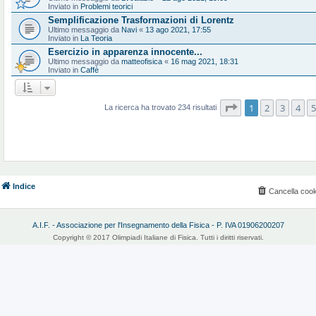
Inviato in
Problemi teorici
Semplificazione Trasformazioni di Lorentz
Ultimo messaggio da
Navi
«
13 ago 2021, 17:55
Inviato in
La Teoria
Esercizio in apparenza innocente...
Ultimo messaggio da
matteofisica
«
16 mag 2021, 18:31
Inviato in
Caffè
Pagina
1
di
10
1
2
3
4
5
La ricerca ha trovato 234 risultati
Indice
Cancella cook
A.I.F. - Associazione per l'Insegnamento della Fisica - P. IVA 01906200207
Copyright © 2017 Olimpiadi Italiane di Fisica. Tutti i diritti riservati.