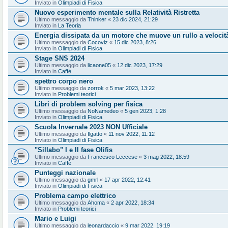
Inviato in
Olimpiadi di Fisica
Nuovo esperimento mentale sulla Relatività Ristretta
Ultimo messaggio da
Thinker
«
23 dic 2024, 21:29
Inviato in
La Teoria
Energia dissipata da un motore che muove un rullo a velocit
Ultimo messaggio da
Cocoviz
«
15 dic 2023, 8:26
Inviato in
Olimpiadi di Fisica
Stage SNS 2024
Ultimo messaggio da
licaone05
«
12 dic 2023, 17:29
Inviato in
Caffè
spettro corpo nero
Ultimo messaggio da
zorrok
«
5 mar 2023, 13:22
Inviato in
Problemi teorici
Libri di problem solving per fisica
Ultimo messaggio da
NoNamedeo
«
5 gen 2023, 1:28
Inviato in
Olimpiadi di Fisica
Scuola Invernale 2023 NON Ufficiale
Ultimo messaggio da
Ilgatto
«
11 nov 2022, 11:12
Inviato in
Olimpiadi di Fisica
"Sillabo" I e II fase Olifis
Ultimo messaggio da
Francesco Leccese
«
3 mag 2022, 18:59
Inviato in
Caffè
Punteggi nazionale
Ultimo messaggio da
gmrl
«
17 apr 2022, 12:41
Inviato in
Olimpiadi di Fisica
Problema campo elettrico
Ultimo messaggio da
Ahoma
«
2 apr 2022, 18:34
Inviato in
Problemi teorici
Mario e Luigi
Ultimo messaggio da
leonardaccio
«
9 mar 2022, 19:19