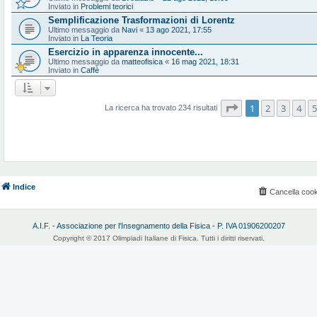
Inviato in
Problemi teorici
Semplificazione Trasformazioni di Lorentz
Ultimo messaggio da
Navi
«
13 ago 2021, 17:55
Inviato in
La Teoria
Esercizio in apparenza innocente...
Ultimo messaggio da
matteofisica
«
16 mag 2021, 18:31
Inviato in
Caffè
Pagina
1
di
10
1
2
3
4
5
La ricerca ha trovato 234 risultati
Indice
Cancella cook
A.I.F. - Associazione per l'Insegnamento della Fisica - P. IVA 01906200207
Copyright © 2017 Olimpiadi Italiane di Fisica. Tutti i diritti riservati.