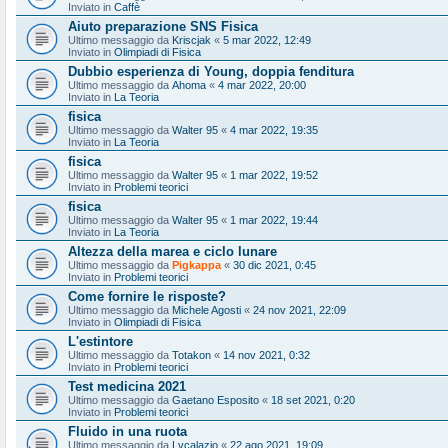
Inviato in
Caffè
Aiuto preparazione SNS Fisica
Ultimo messaggio da
Kriscjak
«
5 mar 2022, 12:49
Inviato in
Olimpiadi di Fisica
Dubbio esperienza di Young, doppia fenditura
Ultimo messaggio da
Ahoma
«
4 mar 2022, 20:00
Inviato in
La Teoria
fisica
Ultimo messaggio da
Walter 95
«
4 mar 2022, 19:35
Inviato in
La Teoria
fisica
Ultimo messaggio da
Walter 95
«
1 mar 2022, 19:52
Inviato in
Problemi teorici
fisica
Ultimo messaggio da
Walter 95
«
1 mar 2022, 19:44
Inviato in
La Teoria
Altezza della marea e ciclo lunare
Ultimo messaggio da
Pigkappa
«
30 dic 2021, 0:45
Inviato in
Problemi teorici
Come fornire le risposte?
Ultimo messaggio da
Michele Agosti
«
24 nov 2021, 22:09
Inviato in
Olimpiadi di Fisica
L'estintore
Ultimo messaggio da
Totakon
«
14 nov 2021, 0:32
Inviato in
Problemi teorici
Test medicina 2021
Ultimo messaggio da
Gaetano Esposito
«
18 set 2021, 0:20
Inviato in
Problemi teorici
Fluido in una ruota
Ultimo messaggio da
Lvcalazio
«
22 ago 2021, 19:09