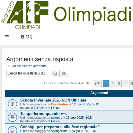
FAQ
Argomenti senza risposta
Vai alla ricerca avanzata
Cerca
Ricerca avanzata
Pagina
1
di
10
1
2
3
4
5
La ricerca ha trovato 234 risultati
Argomenti
Scuola Invernale 2026 NON Ufficiale
Ultimo messaggio da
DeoGratias
«
12 nov 2025, 17:01
Inviato in
Olimpiadi di Fisica
Tempo fermo quando v=c
Ultimo messaggio da
spinoza
«
16 ago 2025, 10:54
Inviato in
Olimpiadi di Fisica
Consigli per prepararsi alla fase regionale?
Ultimo messaggio da
spinigerous
«
24 giu 2025, 9:16