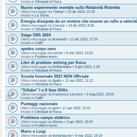
Inviato in
Olimpiadi di Fisica
Nuovo esperimento mentale sulla Relatività Ristretta
Ultimo messaggio da
Thinker
«
23 dic 2024, 21:29
Inviato in
La Teoria
Energia dissipata da un motore che muove un rullo a velocit
Ultimo messaggio da
Cocoviz
«
15 dic 2023, 8:26
Inviato in
Olimpiadi di Fisica
Stage SNS 2024
Ultimo messaggio da
licaone05
«
12 dic 2023, 17:29
Inviato in
Caffè
spettro corpo nero
Ultimo messaggio da
zorrok
«
5 mar 2023, 13:22
Inviato in
Problemi teorici
Libri di problem solving per fisica
Ultimo messaggio da
NoNamedeo
«
5 gen 2023, 1:28
Inviato in
Olimpiadi di Fisica
Scuola Invernale 2023 NON Ufficiale
Ultimo messaggio da
Ilgatto
«
11 nov 2022, 11:12
Inviato in
Olimpiadi di Fisica
"Sillabo" I e II fase Olifis
Ultimo messaggio da
Francesco Leccese
«
3 mag 2022, 18:59
Inviato in
Caffè
Punteggi nazionale
Ultimo messaggio da
gmrl
«
17 apr 2022, 12:41
Inviato in
Olimpiadi di Fisica
Problema campo elettrico
Ultimo messaggio da
Ahoma
«
2 apr 2022, 18:34
Inviato in
Problemi teorici
Mario e Luigi
Ultimo messaggio da
leonardaccio
«
9 mar 2022, 19:19