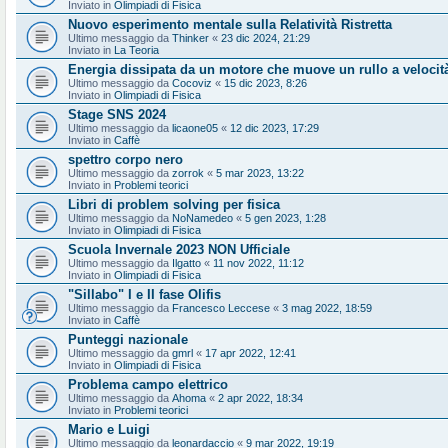
Inviato in
Olimpiadi di Fisica
Nuovo esperimento mentale sulla Relatività Ristretta
Ultimo messaggio da
Thinker
«
23 dic 2024, 21:29
Inviato in
La Teoria
Energia dissipata da un motore che muove un rullo a velocit
Ultimo messaggio da
Cocoviz
«
15 dic 2023, 8:26
Inviato in
Olimpiadi di Fisica
Stage SNS 2024
Ultimo messaggio da
licaone05
«
12 dic 2023, 17:29
Inviato in
Caffè
spettro corpo nero
Ultimo messaggio da
zorrok
«
5 mar 2023, 13:22
Inviato in
Problemi teorici
Libri di problem solving per fisica
Ultimo messaggio da
NoNamedeo
«
5 gen 2023, 1:28
Inviato in
Olimpiadi di Fisica
Scuola Invernale 2023 NON Ufficiale
Ultimo messaggio da
Ilgatto
«
11 nov 2022, 11:12
Inviato in
Olimpiadi di Fisica
"Sillabo" I e II fase Olifis
Ultimo messaggio da
Francesco Leccese
«
3 mag 2022, 18:59
Inviato in
Caffè
Punteggi nazionale
Ultimo messaggio da
gmrl
«
17 apr 2022, 12:41
Inviato in
Olimpiadi di Fisica
Problema campo elettrico
Ultimo messaggio da
Ahoma
«
2 apr 2022, 18:34
Inviato in
Problemi teorici
Mario e Luigi
Ultimo messaggio da
leonardaccio
«
9 mar 2022, 19:19