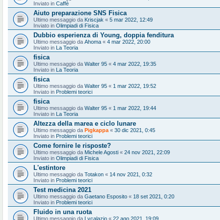
Inviato in
Caffè
Aiuto preparazione SNS Fisica
Ultimo messaggio da
Kriscjak
«
5 mar 2022, 12:49
Inviato in
Olimpiadi di Fisica
Dubbio esperienza di Young, doppia fenditura
Ultimo messaggio da
Ahoma
«
4 mar 2022, 20:00
Inviato in
La Teoria
fisica
Ultimo messaggio da
Walter 95
«
4 mar 2022, 19:35
Inviato in
La Teoria
fisica
Ultimo messaggio da
Walter 95
«
1 mar 2022, 19:52
Inviato in
Problemi teorici
fisica
Ultimo messaggio da
Walter 95
«
1 mar 2022, 19:44
Inviato in
La Teoria
Altezza della marea e ciclo lunare
Ultimo messaggio da
Pigkappa
«
30 dic 2021, 0:45
Inviato in
Problemi teorici
Come fornire le risposte?
Ultimo messaggio da
Michele Agosti
«
24 nov 2021, 22:09
Inviato in
Olimpiadi di Fisica
L'estintore
Ultimo messaggio da
Totakon
«
14 nov 2021, 0:32
Inviato in
Problemi teorici
Test medicina 2021
Ultimo messaggio da
Gaetano Esposito
«
18 set 2021, 0:20
Inviato in
Problemi teorici
Fluido in una ruota
Ultimo messaggio da
Lvcalazio
«
22 ago 2021, 19:09