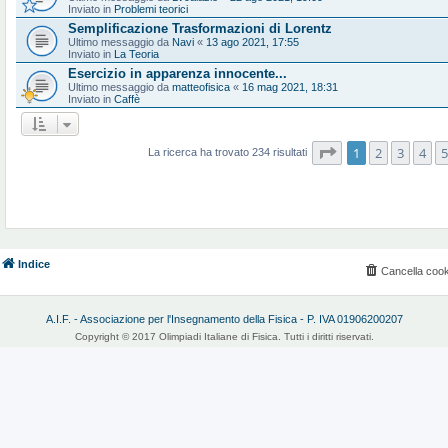
Inviato in
Problemi teorici
Semplificazione Trasformazioni di Lorentz
Ultimo messaggio da
Navi
«
13 ago 2021, 17:55
Inviato in
La Teoria
Esercizio in apparenza innocente...
Ultimo messaggio da
matteofisica
«
16 mag 2021, 18:31
Inviato in
Caffè
Pagina
1
di
10
1
2
3
4
5
La ricerca ha trovato 234 risultati
Indice
Cancella cook
A.I.F. - Associazione per l'Insegnamento della Fisica - P. IVA 01906200207
Copyright © 2017 Olimpiadi Italiane di Fisica. Tutti i diritti riservati.