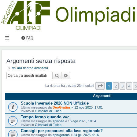
FAQ
Argomenti senza risposta
Vai alla ricerca avanzata
Cerca
Ricerca avanzata
Pagina
1
di
10
1
2
3
4
5
La ricerca ha trovato 234 risultati
Argomenti
Scuola Invernale 2026 NON Ufficiale
Ultimo messaggio da
DeoGratias
«
12 nov 2025, 17:01
Inviato in
Olimpiadi di Fisica
Tempo fermo quando v=c
Ultimo messaggio da
spinoza
«
16 ago 2025, 10:54
Inviato in
Olimpiadi di Fisica
Consigli per prepararsi alla fase regionale?
Ultimo messaggio da
spinigerous
«
24 giu 2025, 9:16