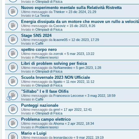
Inviato in
Olimpiadi di Fisica
Nuovo esperimento mentale sulla Relatività Ristretta
Ultimo messaggio da
Thinker
«
23 dic 2024, 21:29
Inviato in
La Teoria
Energia dissipata da un motore che muove un rullo a velocit
Ultimo messaggio da
Cocoviz
«
15 dic 2023, 8:26
Inviato in
Olimpiadi di Fisica
Stage SNS 2024
Ultimo messaggio da
licaone05
«
12 dic 2023, 17:29
Inviato in
Caffè
spettro corpo nero
Ultimo messaggio da
zorrok
«
5 mar 2023, 13:22
Inviato in
Problemi teorici
Libri di problem solving per fisica
Ultimo messaggio da
NoNamedeo
«
5 gen 2023, 1:28
Inviato in
Olimpiadi di Fisica
Scuola Invernale 2023 NON Ufficiale
Ultimo messaggio da
Ilgatto
«
11 nov 2022, 11:12
Inviato in
Olimpiadi di Fisica
"Sillabo" I e II fase Olifis
Ultimo messaggio da
Francesco Leccese
«
3 mag 2022, 18:59
Inviato in
Caffè
Punteggi nazionale
Ultimo messaggio da
gmrl
«
17 apr 2022, 12:41
Inviato in
Olimpiadi di Fisica
Problema campo elettrico
Ultimo messaggio da
Ahoma
«
2 apr 2022, 18:34
Inviato in
Problemi teorici
Mario e Luigi
Ultimo messaggio da
leonardaccio
«
9 mar 2022, 19:19