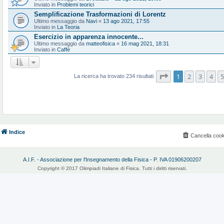
Inviato in
Problemi teorici
Semplificazione Trasformazioni di Lorentz
Ultimo messaggio da
Navi
«
13 ago 2021, 17:55
Inviato in
La Teoria
Esercizio in apparenza innocente...
Ultimo messaggio da
matteofisica
«
16 mag 2021, 18:31
Inviato in
Caffè
Pagina
1
di
10
1
2
3
4
5
La ricerca ha trovato 234 risultati
Indice
Cancella cook
A.I.F. - Associazione per l'Insegnamento della Fisica - P. IVA 01906200207
Copyright © 2017 Olimpiadi Italiane di Fisica. Tutti i diritti riservati.