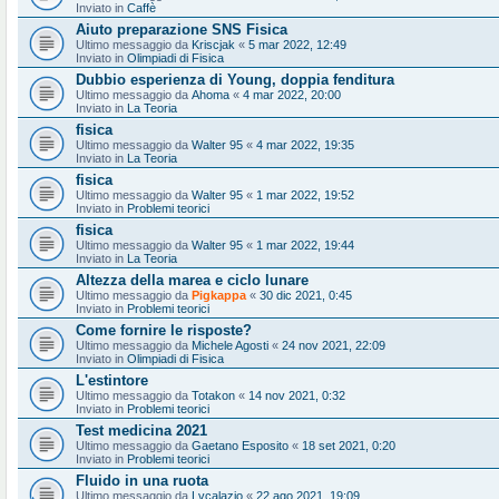
Inviato in
Caffè
Aiuto preparazione SNS Fisica
Ultimo messaggio da
Kriscjak
«
5 mar 2022, 12:49
Inviato in
Olimpiadi di Fisica
Dubbio esperienza di Young, doppia fenditura
Ultimo messaggio da
Ahoma
«
4 mar 2022, 20:00
Inviato in
La Teoria
fisica
Ultimo messaggio da
Walter 95
«
4 mar 2022, 19:35
Inviato in
La Teoria
fisica
Ultimo messaggio da
Walter 95
«
1 mar 2022, 19:52
Inviato in
Problemi teorici
fisica
Ultimo messaggio da
Walter 95
«
1 mar 2022, 19:44
Inviato in
La Teoria
Altezza della marea e ciclo lunare
Ultimo messaggio da
Pigkappa
«
30 dic 2021, 0:45
Inviato in
Problemi teorici
Come fornire le risposte?
Ultimo messaggio da
Michele Agosti
«
24 nov 2021, 22:09
Inviato in
Olimpiadi di Fisica
L'estintore
Ultimo messaggio da
Totakon
«
14 nov 2021, 0:32
Inviato in
Problemi teorici
Test medicina 2021
Ultimo messaggio da
Gaetano Esposito
«
18 set 2021, 0:20
Inviato in
Problemi teorici
Fluido in una ruota
Ultimo messaggio da
Lvcalazio
«
22 ago 2021, 19:09