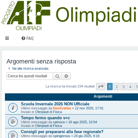
FAQ
Argomenti senza risposta
Vai alla ricerca avanzata
Cerca
Ricerca avanzata
Pagina
1
di
10
1
2
3
4
5
La ricerca ha trovato 234 risultati
Argomenti
Scuola Invernale 2026 NON Ufficiale
Ultimo messaggio da
DeoGratias
«
12 nov 2025, 17:01
Inviato in
Olimpiadi di Fisica
Tempo fermo quando v=c
Ultimo messaggio da
spinoza
«
16 ago 2025, 10:54
Inviato in
Olimpiadi di Fisica
Consigli per prepararsi alla fase regionale?
Ultimo messaggio da
spinigerous
«
24 giu 2025, 9:16