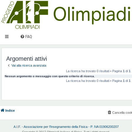
FAQ
Argomenti attivi
Vai alla ricerca avanzata
La ricerca ha trovato 0 risultati • Pagina
1
di
1
Nessun argomento o messaggio con questo criterio di ricerca.
La ricerca ha trovato 0 risultati • Pagina
1
di
1
Indice
Cancella cook
A.I.F. - Associazione per l'Insegnamento della Fisica - P. IVA 01906200207
Copyright © 2017 Olimpiadi Italiane di Fisica. Tutti i diritti riservati.