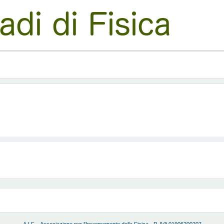
A.I.F. - Associazione per l'Insegnamento della Fisica - P. IVA 01906200207