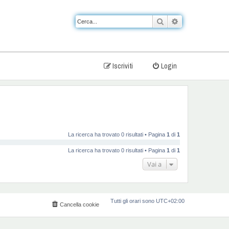
Cerca
Ricerca avanzat
Iscriviti
Login
La ricerca ha trovato 0 risultati • Pagina
1
di
1
La ricerca ha trovato 0 risultati • Pagina
1
di
1
Vai a
Tutti gli orari sono
UTC+02:00
Cancella cookie