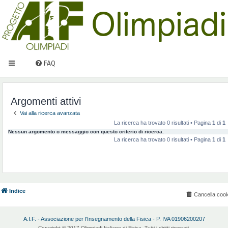
FAQ
Argomenti attivi
Vai alla ricerca avanzata
La ricerca ha trovato 0 risultati • Pagina
1
di
1
Nessun argomento o messaggio con questo criterio di ricerca.
La ricerca ha trovato 0 risultati • Pagina
1
di
1
Indice
Cancella cook
A.I.F. - Associazione per l'Insegnamento della Fisica - P. IVA 01906200207
Copyright © 2017 Olimpiadi Italiane di Fisica. Tutti i diritti riservati.