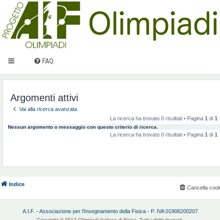
FAQ
Argomenti attivi
Vai alla ricerca avanzata
La ricerca ha trovato 0 risultati • Pagina
1
di
1
Nessun argomento o messaggio con questo criterio di ricerca.
La ricerca ha trovato 0 risultati • Pagina
1
di
1
Indice
Cancella cook
A.I.F. - Associazione per l'Insegnamento della Fisica - P. IVA 01906200207
Copyright © 2017 Olimpiadi Italiane di Fisica. Tutti i diritti riservati.