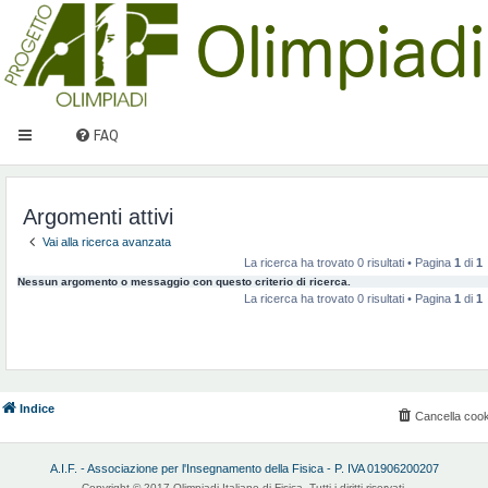
FAQ
Argomenti attivi
Vai alla ricerca avanzata
La ricerca ha trovato 0 risultati • Pagina
1
di
1
Nessun argomento o messaggio con questo criterio di ricerca.
La ricerca ha trovato 0 risultati • Pagina
1
di
1
Indice
Cancella cook
A.I.F. - Associazione per l'Insegnamento della Fisica - P. IVA 01906200207
Copyright © 2017 Olimpiadi Italiane di Fisica. Tutti i diritti riservati.