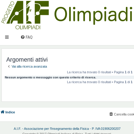
FAQ
Argomenti attivi
Vai alla ricerca avanzata
La ricerca ha trovato 0 risultati • Pagina
1
di
1
Nessun argomento o messaggio con questo criterio di ricerca.
La ricerca ha trovato 0 risultati • Pagina
1
di
1
Indice
Cancella cook
A.I.F. - Associazione per l'Insegnamento della Fisica - P. IVA 01906200207
Copyright © 2017 Olimpiadi Italiane di Fisica. Tutti i diritti riservati.