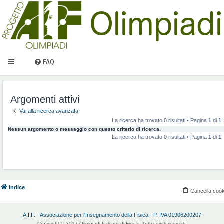
FAQ
Argomenti attivi
Vai alla ricerca avanzata
La ricerca ha trovato 0 risultati • Pagina
1
di
1
Nessun argomento o messaggio con questo criterio di ricerca.
La ricerca ha trovato 0 risultati • Pagina
1
di
1
Indice
Cancella cook
A.I.F. - Associazione per l'Insegnamento della Fisica - P. IVA 01906200207
Copyright © 2017 Olimpiadi Italiane di Fisica. Tutti i diritti riservati.