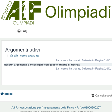
FAQ
Argomenti attivi
Vai alla ricerca avanzata
La ricerca ha trovato 0 risultati • Pagina
1
di
1
Nessun argomento o messaggio con questo criterio di ricerca.
La ricerca ha trovato 0 risultati • Pagina
1
di
1
Indice
Cancella cook
A.I.F. - Associazione per l'Insegnamento della Fisica - P. IVA 01906200207
Copyright © 2017 Olimpiadi Italiane di Fisica. Tutti i diritti riservati.