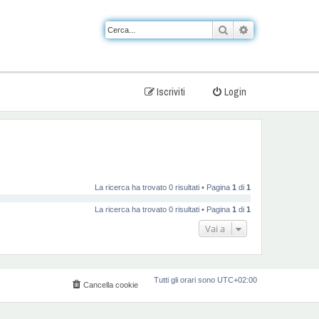
Cerca
Ricerca avanzat
Iscriviti
Login
La ricerca ha trovato 0 risultati • Pagina
1
di
1
La ricerca ha trovato 0 risultati • Pagina
1
di
1
Vai a
Tutti gli orari sono
UTC+02:00
Cancella cookie