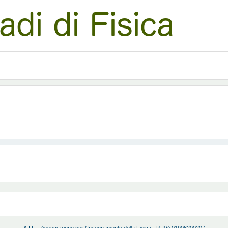
A.I.F. - Associazione per l'Insegnamento della Fisica - P. IVA 01906200207