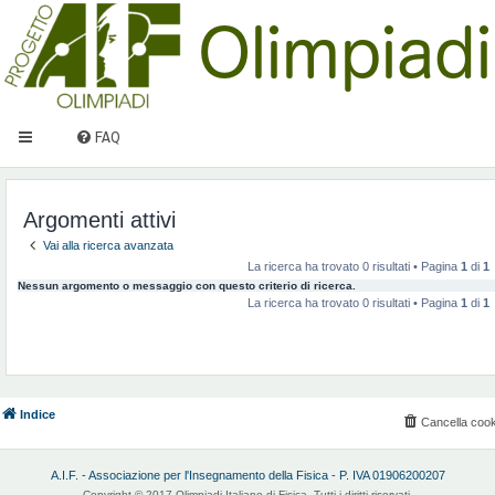
FAQ
Argomenti attivi
Vai alla ricerca avanzata
La ricerca ha trovato 0 risultati • Pagina
1
di
1
Nessun argomento o messaggio con questo criterio di ricerca.
La ricerca ha trovato 0 risultati • Pagina
1
di
1
Indice
Cancella cook
A.I.F. - Associazione per l'Insegnamento della Fisica - P. IVA 01906200207
Copyright © 2017 Olimpiadi Italiane di Fisica. Tutti i diritti riservati.