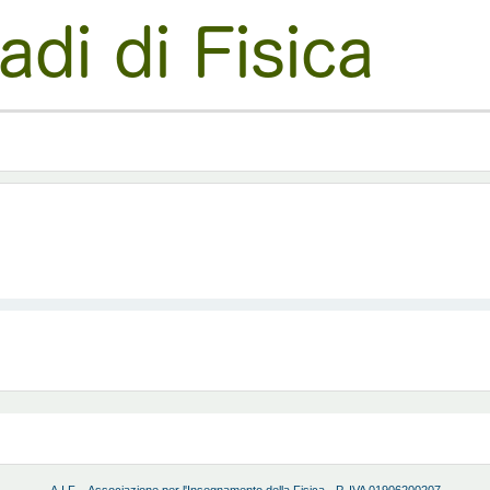
A.I.F. - Associazione per l'Insegnamento della Fisica - P. IVA 01906200207