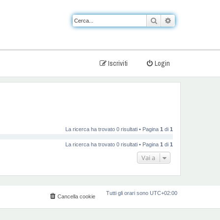
Cerca
Ricerca avanzat
Iscriviti
Login
La ricerca ha trovato 0 risultati • Pagina
1
di
1
La ricerca ha trovato 0 risultati • Pagina
1
di
1
Vai a
Tutti gli orari sono
UTC+02:00
Cancella cookie