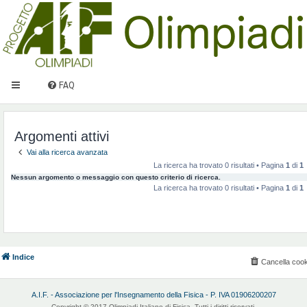
FAQ
Argomenti attivi
Vai alla ricerca avanzata
La ricerca ha trovato 0 risultati • Pagina
1
di
1
Nessun argomento o messaggio con questo criterio di ricerca.
La ricerca ha trovato 0 risultati • Pagina
1
di
1
Indice
Cancella cook
A.I.F. - Associazione per l'Insegnamento della Fisica - P. IVA 01906200207
Copyright © 2017 Olimpiadi Italiane di Fisica. Tutti i diritti riservati.