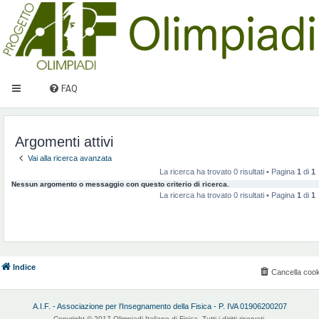
FAQ
Argomenti attivi
Vai alla ricerca avanzata
La ricerca ha trovato 0 risultati • Pagina
1
di
1
Nessun argomento o messaggio con questo criterio di ricerca.
La ricerca ha trovato 0 risultati • Pagina
1
di
1
Indice
Cancella cook
A.I.F. - Associazione per l'Insegnamento della Fisica - P. IVA 01906200207
Copyright © 2017 Olimpiadi Italiane di Fisica. Tutti i diritti riservati.