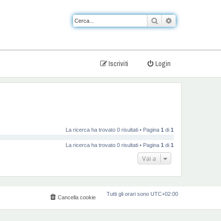
Cerca
Ricerca avanzat
Iscriviti
Login
La ricerca ha trovato 0 risultati • Pagina
1
di
1
La ricerca ha trovato 0 risultati • Pagina
1
di
1
Vai a
Tutti gli orari sono
UTC+02:00
Cancella cookie