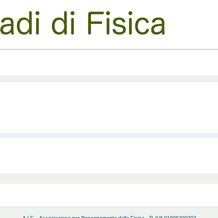
A.I.F. - Associazione per l'Insegnamento della Fisica - P. IVA 01906200207