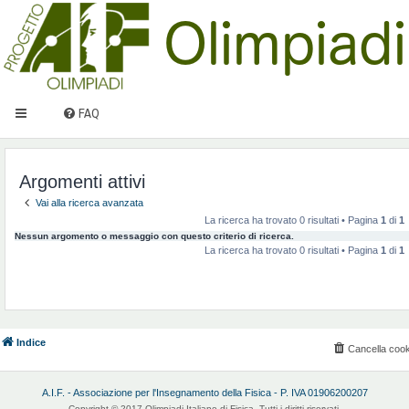
FAQ
Argomenti attivi
Vai alla ricerca avanzata
La ricerca ha trovato 0 risultati • Pagina
1
di
1
Nessun argomento o messaggio con questo criterio di ricerca.
La ricerca ha trovato 0 risultati • Pagina
1
di
1
Indice
Cancella cook
A.I.F. - Associazione per l'Insegnamento della Fisica - P. IVA 01906200207
Copyright © 2017 Olimpiadi Italiane di Fisica. Tutti i diritti riservati.