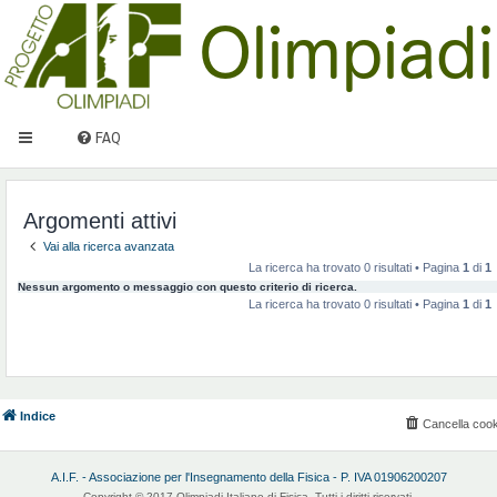
FAQ
Argomenti attivi
Vai alla ricerca avanzata
La ricerca ha trovato 0 risultati • Pagina
1
di
1
Nessun argomento o messaggio con questo criterio di ricerca.
La ricerca ha trovato 0 risultati • Pagina
1
di
1
Indice
Cancella cook
A.I.F. - Associazione per l'Insegnamento della Fisica - P. IVA 01906200207
Copyright © 2017 Olimpiadi Italiane di Fisica. Tutti i diritti riservati.