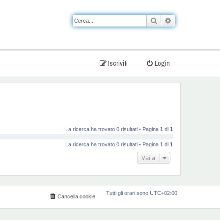
Cerca
Ricerca avanzat
Iscriviti
Login
La ricerca ha trovato 0 risultati • Pagina
1
di
1
La ricerca ha trovato 0 risultati • Pagina
1
di
1
Vai a
Tutti gli orari sono
UTC+02:00
Cancella cookie