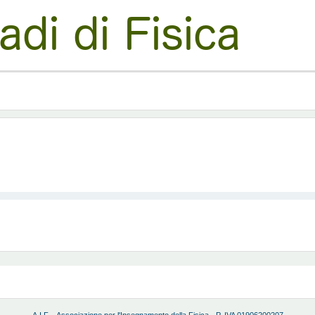
A.I.F. - Associazione per l'Insegnamento della Fisica - P. IVA 01906200207