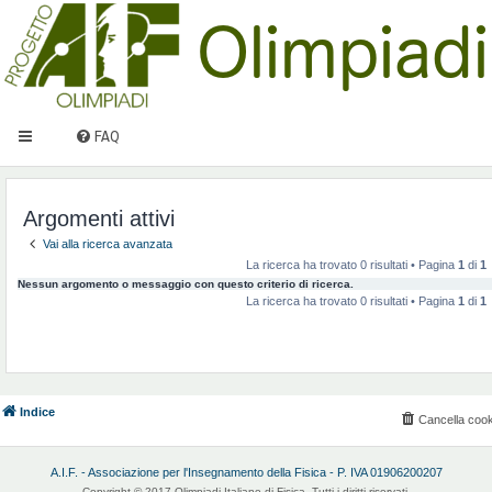
FAQ
Argomenti attivi
Vai alla ricerca avanzata
La ricerca ha trovato 0 risultati • Pagina
1
di
1
Nessun argomento o messaggio con questo criterio di ricerca.
La ricerca ha trovato 0 risultati • Pagina
1
di
1
Indice
Cancella cook
A.I.F. - Associazione per l'Insegnamento della Fisica - P. IVA 01906200207
Copyright © 2017 Olimpiadi Italiane di Fisica. Tutti i diritti riservati.