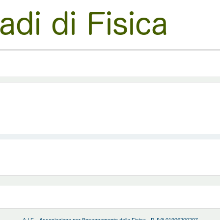
A.I.F. - Associazione per l'Insegnamento della Fisica - P. IVA 01906200207