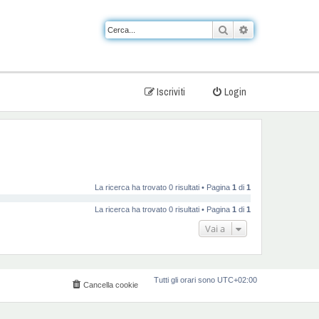
Cerca
Ricerca avanzat
Iscriviti
Login
La ricerca ha trovato 0 risultati • Pagina
1
di
1
La ricerca ha trovato 0 risultati • Pagina
1
di
1
Vai a
Tutti gli orari sono
UTC+02:00
Cancella cookie