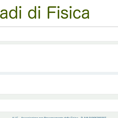
A.I.F. - Associazione per l'Insegnamento della Fisica - P. IVA 01906200207