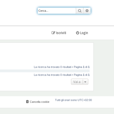
Cerca
Ricerca avanzat
Iscriviti
Login
La ricerca ha trovato 0 risultati • Pagina
1
di
1
La ricerca ha trovato 0 risultati • Pagina
1
di
1
Vai a
Tutti gli orari sono
UTC+02:00
Cancella cookie