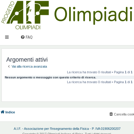
FAQ
Argomenti attivi
Vai alla ricerca avanzata
La ricerca ha trovato 0 risultati • Pagina
1
di
1
Nessun argomento o messaggio con questo criterio di ricerca.
La ricerca ha trovato 0 risultati • Pagina
1
di
1
Indice
Cancella cook
A.I.F. - Associazione per l'Insegnamento della Fisica - P. IVA 01906200207
Copyright © 2017 Olimpiadi Italiane di Fisica. Tutti i diritti riservati.