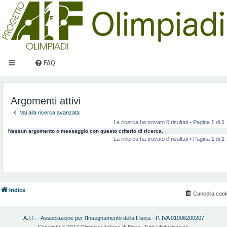
FAQ
Argomenti attivi
Vai alla ricerca avanzata
La ricerca ha trovato 0 risultati • Pagina
1
di
1
Nessun argomento o messaggio con questo criterio di ricerca.
La ricerca ha trovato 0 risultati • Pagina
1
di
1
Indice
Cancella cook
A.I.F. - Associazione per l'Insegnamento della Fisica - P. IVA 01906200207
Copyright © 2017 Olimpiadi Italiane di Fisica. Tutti i diritti riservati.