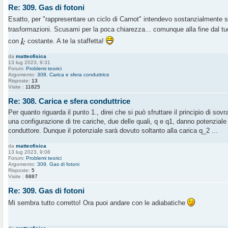
Re: 309. Gas di fotoni
Esatto, per "rappresentare un ciclo di Carnot" intendevo sostanzialmente sc
trasformazioni. Scusami per la poca chiarezza... comunque alla fine dal tuo
con
costante. A te la staffetta!
da
matteofisica
13 lug 2023, 9:31
Forum:
Problemi teorici
Argomento:
308. Carica e sfera conduttrice
Risposte:
13
Visite :
11825
Re: 308. Carica e sfera conduttrice
Per quanto riguarda il punto 1., direi che si può sfruttare il principio di sov
una configurazione di tre cariche, due delle quali, q e q1, danno potenziale n
conduttore. Dunque il potenziale sarà dovuto soltanto alla carica q_2 ...
da
matteofisica
13 lug 2023, 9:08
Forum:
Problemi teorici
Argomento:
309. Gas di fotoni
Risposte:
5
Visite :
6887
Re: 309. Gas di fotoni
Mi sembra tutto corretto! Ora puoi andare con le adiabatiche