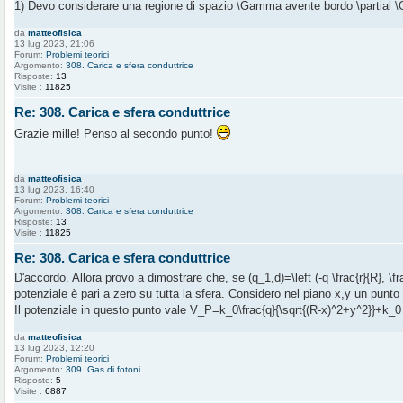
1) Devo considerare una regione di spazio \Gamma avente bordo \partial \
da
matteofisica
13 lug 2023, 21:06
Forum:
Problemi teorici
Argomento:
308. Carica e sfera conduttrice
Risposte:
13
Visite :
11825
Re: 308. Carica e sfera conduttrice
Grazie mille! Penso al secondo punto!
da
matteofisica
13 lug 2023, 16:40
Forum:
Problemi teorici
Argomento:
308. Carica e sfera conduttrice
Risposte:
13
Visite :
11825
Re: 308. Carica e sfera conduttrice
D'accordo. Allora provo a dimostrare che, se (q_1,d)=\left (-q \frac{r}{R}, \frac{
potenziale è pari a zero su tutta la sfera. Considero nel piano x,y un punto P
Il potenziale in questo punto vale V_P=k_0\frac{q}{\sqrt{(R-x)^2+y^2}}+k_0 
da
matteofisica
13 lug 2023, 12:20
Forum:
Problemi teorici
Argomento:
309. Gas di fotoni
Risposte:
5
Visite :
6887