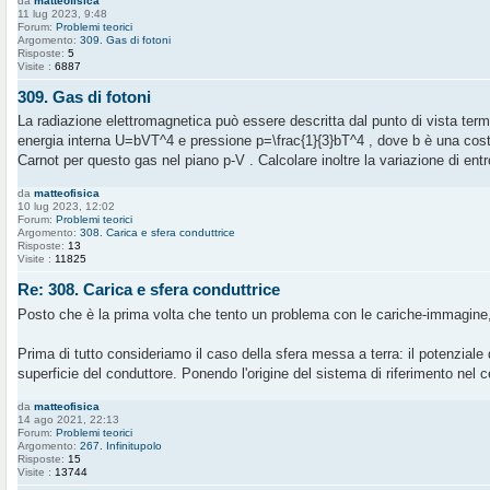
da
matteofisica
11 lug 2023, 9:48
Forum:
Problemi teorici
Argomento:
309. Gas di fotoni
Risposte:
5
Visite :
6887
309. Gas di fotoni
La radiazione elettromagnetica può essere descritta dal punto di vista t
energia interna U=bVT^4 e pressione p=\frac{1}{3}bT^4 , dove b è una cost
Carnot per questo gas nel piano p-V . Calcolare inoltre la variazione di entr
da
matteofisica
10 lug 2023, 12:02
Forum:
Problemi teorici
Argomento:
308. Carica e sfera conduttrice
Risposte:
13
Visite :
11825
Re: 308. Carica e sfera conduttrice
Posto che è la prima volta che tento un problema con le cariche-immagine,
Prima di tutto consideriamo il caso della sfera messa a terra: il potenziale
superficie del conduttore. Ponendo l'origine del sistema di riferimento nel ce
da
matteofisica
14 ago 2021, 22:13
Forum:
Problemi teorici
Argomento:
267. Infinitupolo
Risposte:
15
Visite :
13744