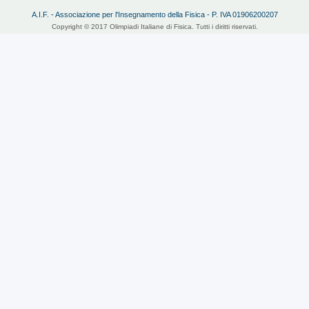
A.I.F. - Associazione per l'Insegnamento della Fisica - P. IVA 01906200207
Copyright © 2017 Olimpiadi Italiane di Fisica. Tutti i diritti riservati.