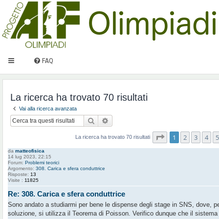
FAQ
La ricerca ha trovato 70 risultati
Vai alla ricerca avanzata
Cerca
Ricerca avanzata
Pagina
1
di
7
1
2
3
4
5
La ricerca ha trovato 70 risultati
da
matteofisica
14 lug 2023, 22:15
Forum:
Problemi teorici
Argomento:
308. Carica e sfera conduttrice
Risposte:
13
Visite :
11825
Re: 308. Carica e sfera conduttrice
Sono andato a studiarmi per bene le dispense degli stage in SNS, dove, per
soluzione, si utilizza il Teorema di Poisson. Verifico dunque che il sistema 