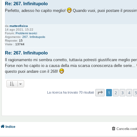
Re: 267. Infinitupolo
Perfetto, adesso ho capito meglio!
Quando vuoi, puoi postare il pross
da
matteofisica
14 ago 2021, 15:22
Forum:
Problemi teorici
Argomento:
267. Infinitupolo
Risposte:
15
Visite :
13744
Re: 267. Infinitupolo
Il ragionamento mi sembra corretto, tuttavia potresti giustificare meglio pe
Forse non ho capito io a causa della mia scarsa conoscenza delle serie...
questo puoi andare con il 268!
Pagina
1
di
7
1
2
3
4
5
La ricerca ha trovato 70 risultati
Indice
Cancella cook