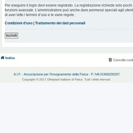
Per eseguire il login devi essere registrato. La registrazione richiede solo poch
funzioni avanzate. L’amministratore può anche dare permessi speciali agli utenti.
di aver letto i termini d’uso e le varie regole.
Condizioni d’uso
|
Trattamento dei dati personali
Iscriviti
Indice
Cancella cook
A.I.F. - Associazione per l'Insegnamento della Fisica - P. IVA 01906200207
Copyright © 2017 Olimpiadi Italiane di Fisica. Tutti i diritti riservati.