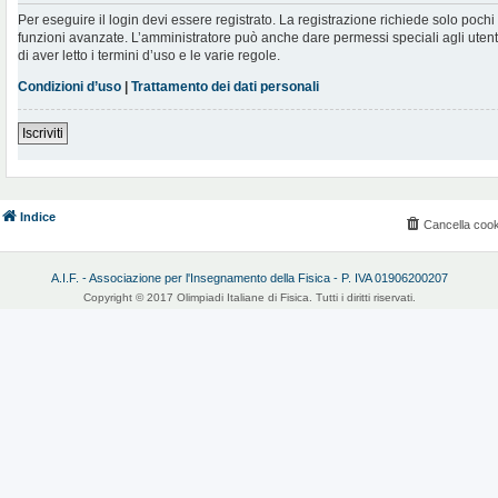
Per eseguire il login devi essere registrato. La registrazione richiede solo poch
funzioni avanzate. L’amministratore può anche dare permessi speciali agli utenti.
di aver letto i termini d’uso e le varie regole.
Condizioni d’uso
|
Trattamento dei dati personali
Iscriviti
Indice
Cancella cook
A.I.F. - Associazione per l'Insegnamento della Fisica - P. IVA 01906200207
Copyright © 2017 Olimpiadi Italiane di Fisica. Tutti i diritti riservati.