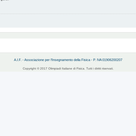
A.I.F. - Associazione per l'Insegnamento della Fisica - P. IVA 01906200207
Copyright © 2017 Olimpiadi Italiane di Fisica. Tutti i diritti riservati.