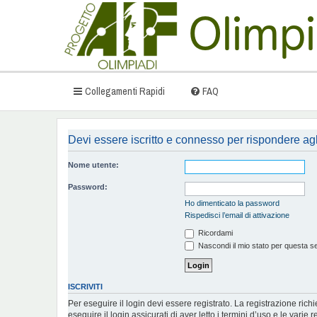
Collegamenti Rapidi
FAQ
Devi essere iscritto e connesso per rispondere ag
Nome utente:
Password:
Ho dimenticato la password
Rispedisci l’email di attivazione
Ricordami
Nascondi il mio stato per questa s
ISCRIVITI
Per eseguire il login devi essere registrato. La registrazione ric
eseguire il login assicurati di aver letto i termini d’uso e le varie r