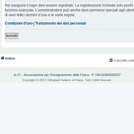
Per eseguire il login devi essere registrato. La registrazione richiede solo poch
funzioni avanzate. L’amministratore può anche dare permessi speciali agli utenti.
di aver letto i termini d’uso e le varie regole.
Condizioni d’uso
|
Trattamento dei dati personali
Iscriviti
Indice
Cancella cook
A.I.F. - Associazione per l'Insegnamento della Fisica - P. IVA 01906200207
Copyright © 2017 Olimpiadi Italiane di Fisica. Tutti i diritti riservati.