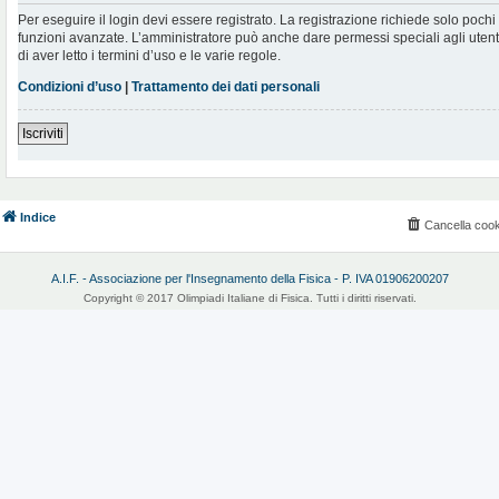
Per eseguire il login devi essere registrato. La registrazione richiede solo poch
funzioni avanzate. L’amministratore può anche dare permessi speciali agli utenti.
di aver letto i termini d’uso e le varie regole.
Condizioni d’uso
|
Trattamento dei dati personali
Iscriviti
Indice
Cancella cook
A.I.F. - Associazione per l'Insegnamento della Fisica - P. IVA 01906200207
Copyright © 2017 Olimpiadi Italiane di Fisica. Tutti i diritti riservati.