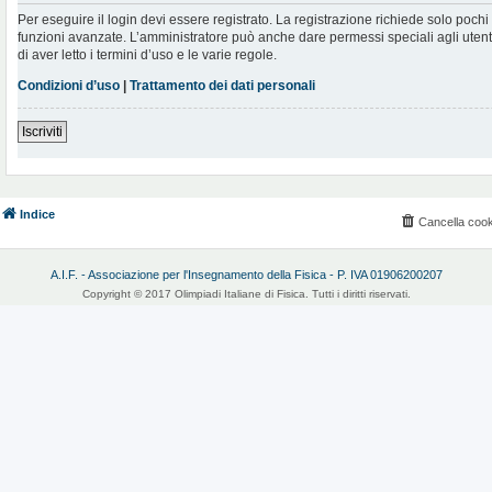
Per eseguire il login devi essere registrato. La registrazione richiede solo poch
funzioni avanzate. L’amministratore può anche dare permessi speciali agli utenti.
di aver letto i termini d’uso e le varie regole.
Condizioni d’uso
|
Trattamento dei dati personali
Iscriviti
Indice
Cancella cook
A.I.F. - Associazione per l'Insegnamento della Fisica - P. IVA 01906200207
Copyright © 2017 Olimpiadi Italiane di Fisica. Tutti i diritti riservati.