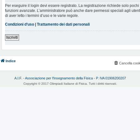
Per eseguire il login devi essere registrato. La registrazione richiede solo poch
funzioni avanzate. L’amministratore può anche dare permessi speciali agli utenti.
di aver letto i termini d’uso e le varie regole.
Condizioni d’uso
|
Trattamento dei dati personali
Iscriviti
Indice
Cancella cook
A.I.F. - Associazione per l'Insegnamento della Fisica - P. IVA 01906200207
Copyright © 2017 Olimpiadi Italiane di Fisica. Tutti i diritti riservati.