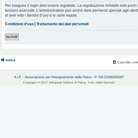
Per eseguire il login devi essere registrato. La registrazione richiede solo poch
funzioni avanzate. L’amministratore può anche dare permessi speciali agli utenti.
di aver letto i termini d’uso e le varie regole.
Condizioni d’uso
|
Trattamento dei dati personali
Iscriviti
Indice
Cancella cook
A.I.F. - Associazione per l'Insegnamento della Fisica - P. IVA 01906200207
Copyright © 2017 Olimpiadi Italiane di Fisica. Tutti i diritti riservati.