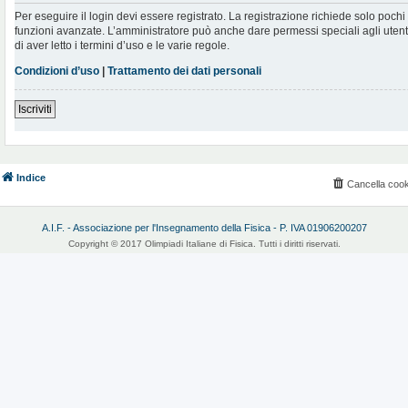
Per eseguire il login devi essere registrato. La registrazione richiede solo poch
funzioni avanzate. L’amministratore può anche dare permessi speciali agli utenti.
di aver letto i termini d’uso e le varie regole.
Condizioni d’uso
|
Trattamento dei dati personali
Iscriviti
Indice
Cancella cook
A.I.F. - Associazione per l'Insegnamento della Fisica - P. IVA 01906200207
Copyright © 2017 Olimpiadi Italiane di Fisica. Tutti i diritti riservati.