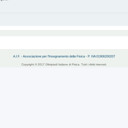
A.I.F. - Associazione per l'Insegnamento della Fisica - P. IVA 01906200207
Copyright © 2017 Olimpiadi Italiane di Fisica. Tutti i diritti riservati.