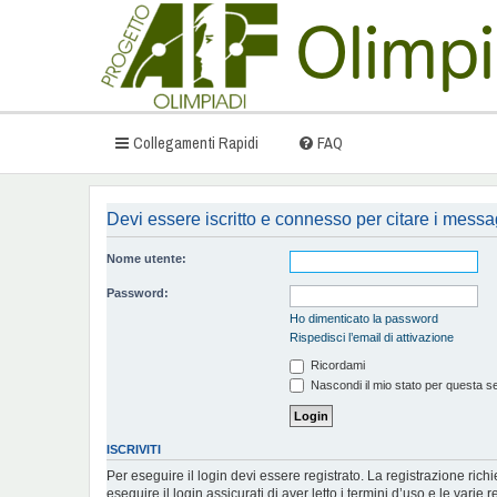
Collegamenti Rapidi
FAQ
Devi essere iscritto e connesso per citare i messa
Nome utente:
Password:
Ho dimenticato la password
Rispedisci l’email di attivazione
Ricordami
Nascondi il mio stato per questa s
ISCRIVITI
Per eseguire il login devi essere registrato. La registrazione ric
eseguire il login assicurati di aver letto i termini d’uso e le varie r