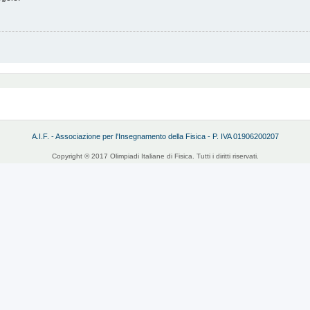
A.I.F. - Associazione per l'Insegnamento della Fisica - P. IVA 01906200207
Copyright © 2017 Olimpiadi Italiane di Fisica. Tutti i diritti riservati.