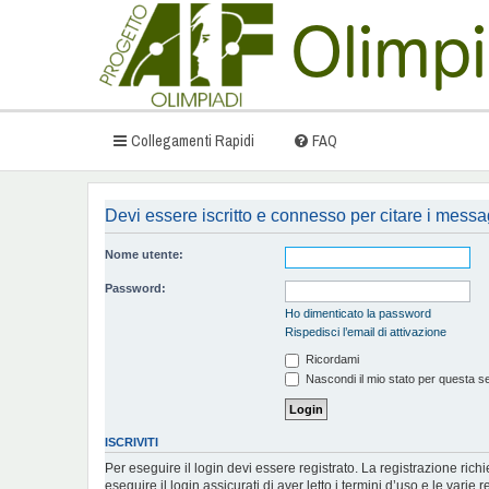
Collegamenti Rapidi
FAQ
Devi essere iscritto e connesso per citare i messa
Nome utente:
Password:
Ho dimenticato la password
Rispedisci l’email di attivazione
Ricordami
Nascondi il mio stato per questa s
ISCRIVITI
Per eseguire il login devi essere registrato. La registrazione ric
eseguire il login assicurati di aver letto i termini d’uso e le varie r