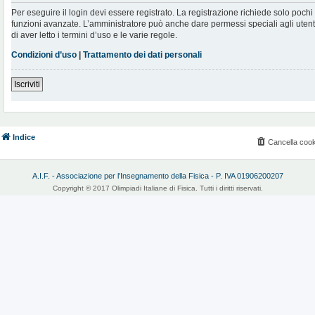
Per eseguire il login devi essere registrato. La registrazione richiede solo poch
funzioni avanzate. L’amministratore può anche dare permessi speciali agli utenti.
di aver letto i termini d’uso e le varie regole.
Condizioni d’uso
|
Trattamento dei dati personali
Iscriviti
Indice
Cancella cook
A.I.F. - Associazione per l'Insegnamento della Fisica - P. IVA 01906200207
Copyright © 2017 Olimpiadi Italiane di Fisica. Tutti i diritti riservati.