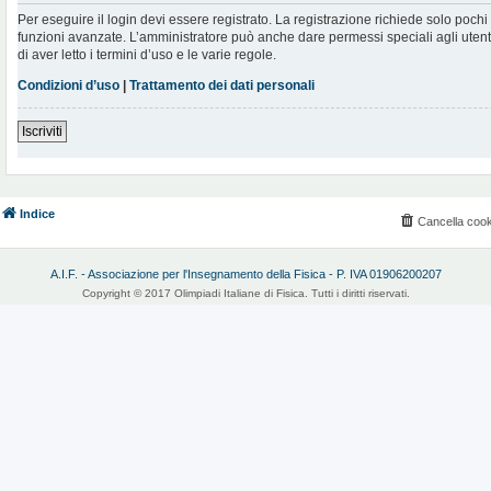
Per eseguire il login devi essere registrato. La registrazione richiede solo poch
funzioni avanzate. L’amministratore può anche dare permessi speciali agli utenti.
di aver letto i termini d’uso e le varie regole.
Condizioni d’uso
|
Trattamento dei dati personali
Iscriviti
Indice
Cancella cook
A.I.F. - Associazione per l'Insegnamento della Fisica - P. IVA 01906200207
Copyright © 2017 Olimpiadi Italiane di Fisica. Tutti i diritti riservati.