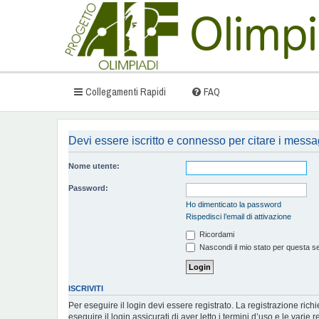
Collegamenti Rapidi
FAQ
Devi essere iscritto e connesso per citare i messa
Nome utente:
Password:
Ho dimenticato la password
Rispedisci l’email di attivazione
Ricordami
Nascondi il mio stato per questa s
ISCRIVITI
Per eseguire il login devi essere registrato. La registrazione ric
eseguire il login assicurati di aver letto i termini d’uso e le varie r