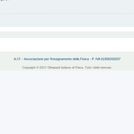
A.I.F. - Associazione per l'Insegnamento della Fisica - P. IVA 01906200207
Copyright © 2017 Olimpiadi Italiane di Fisica. Tutti i diritti riservati.