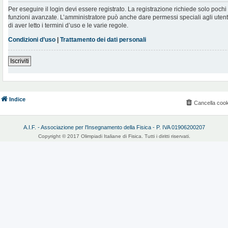
Per eseguire il login devi essere registrato. La registrazione richiede solo poch
funzioni avanzate. L’amministratore può anche dare permessi speciali agli utenti.
di aver letto i termini d’uso e le varie regole.
Condizioni d’uso
|
Trattamento dei dati personali
Iscriviti
Indice
Cancella cook
A.I.F. - Associazione per l'Insegnamento della Fisica - P. IVA 01906200207
Copyright © 2017 Olimpiadi Italiane di Fisica. Tutti i diritti riservati.