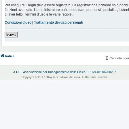
Per eseguire il login devi essere registrato. La registrazione richiede solo poch
funzioni avanzate. L’amministratore può anche dare permessi speciali agli utenti.
di aver letto i termini d’uso e le varie regole.
Condizioni d’uso
|
Trattamento dei dati personali
Iscriviti
Indice
Cancella cook
A.I.F. - Associazione per l'Insegnamento della Fisica - P. IVA 01906200207
Copyright © 2017 Olimpiadi Italiane di Fisica. Tutti i diritti riservati.