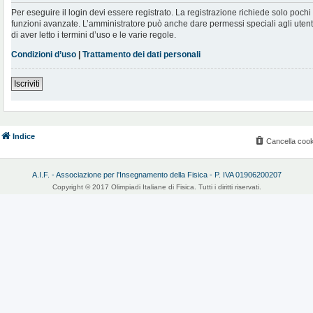
Per eseguire il login devi essere registrato. La registrazione richiede solo poch
funzioni avanzate. L’amministratore può anche dare permessi speciali agli utenti.
di aver letto i termini d’uso e le varie regole.
Condizioni d’uso
|
Trattamento dei dati personali
Iscriviti
Indice
Cancella cook
A.I.F. - Associazione per l'Insegnamento della Fisica - P. IVA 01906200207
Copyright © 2017 Olimpiadi Italiane di Fisica. Tutti i diritti riservati.